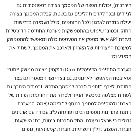
היררכיה), יכולות הפצה של המסמך בצורה רספונסיבית גם
לניידים ובכך לקדם תהליכים גם בשטח, קבלת המסמך בצורה
יעילה בחזרה לארגון ולכל החותמים, כולל העמידה בדרישות
החוק, וכמובן שימוש בהתממשקות מערכת החתימה הדיגיטלית
בעזרת API אשר מספק את המעטפת כולה ומאפשר להתממשק
למערכת הייצוריות של הארגון ולארכב את המסמך, לשתול את
המידע וכו'.
מערכת החתימה הדיגיטלית Doxi (דוקסי) מציגה ממשק ייחודי
ומאובטח המאפשר לארגונים, גם בצד יוצר המסמך וגם בצד
החותם, לצרף חותמת חברה למסמך הנדרש, ובמידת הצורך גם
לפתוח מצלמה במכשיר הנייד ולסרוק את החותמת הפיזית של
הארגון ולהוסיפה למסמך בנוסף לחתימה עצמה. המערכת
נותנת פתרונות נוספים רבים ופותחה ע"ב עבודה עם ארגונים
גדולים בישראל ובעולם, החל מחברות ביטוח, בתי השקעות,
חברות הפצה, נדל"ן ותשתיות, חברות קמעונאות, גופים