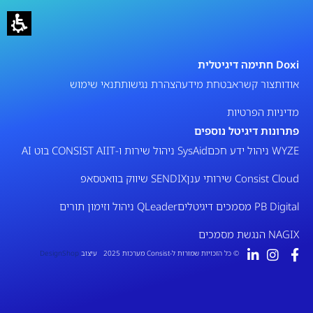
Doxi חתימה דיגיטלית
אודות
צור קשר
אבטחת מידע
הצהרת נגישות
תנאי שימוש
מדיניות הפרטיות
פתרונות דיגיטל נוספים
WYZE ניהול ידע חכם
SysAid ניהול שירות ו-IT
CONSIST AI בוט AI
Consist Cloud שירותי ענן
SENDIX שיווק בוואטסאפ
PB Digital מסמכים דיגיטלים
QLeader ניהול וזימון תורים
NAGIX הנגשת מסמכים
© כל הזכויות שמורות ל-Consist מערכות 2025 עיצוב
DesignShop