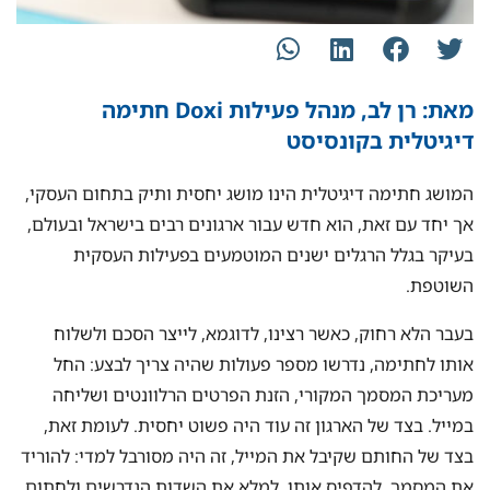
מאת: רן לב, מנהל פעילות Doxi חתימה
דיגיטלית בקונסיסט
המושג חתימה דיגיטלית הינו מושג יחסית ותיק בתחום העסקי,
אך יחד עם זאת, הוא חדש עבור ארגונים רבים בישראל ובעולם,
בעיקר בגלל הרגלים ישנים המוטמעים בפעילות העסקית
השוטפת.
בעבר הלא רחוק, כאשר רצינו, לדוגמא, לייצר הסכם ולשלוח
אותו לחתימה, נדרשו מספר פעולות שהיה צריך לבצע: החל
מעריכת המסמך המקורי, הזנת הפרטים הרלוונטים ושליחה
במייל. בצד של הארגון זה עוד היה פשוט יחסית. לעומת זאת,
בצד של החותם שקיבל את המייל, זה היה מסורבל למדי: להוריד
את המסמך, להדפיס אותו, למלא את השדות הנדרשים ולחתום,