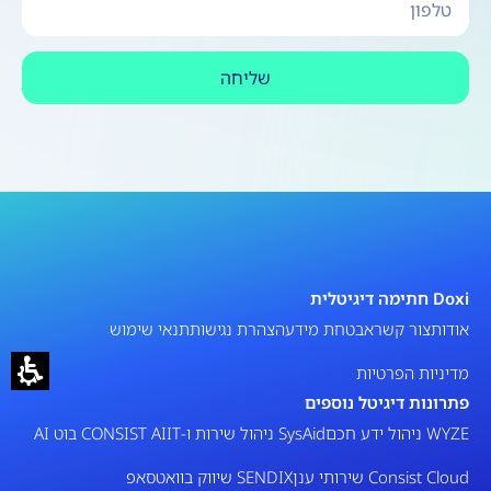
שליחה
Doxi חתימה דיגיטלית
אודות
צור קשר
אבטחת מידע
הצהרת נגישות
תנאי שימוש
מדיניות הפרטיות
פתרונות דיגיטל נוספים
WYZE ניהול ידע חכם
SysAid ניהול שירות ו-IT
CONSIST AI בוט AI
Consist Cloud שירותי ענן
SENDIX שיווק בוואטסאפ