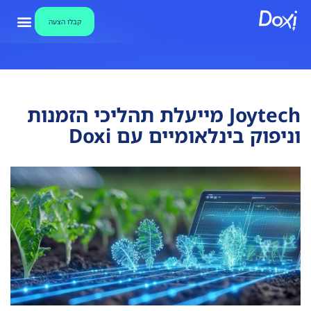
קבלו הצעה
צור קשר
אבטחת מידע
קבלו הצע
מאגר ידע ו
מערכת חתימו
Joytech מייעלת תהליכי הזמנות
וניפוק בינלאומיים עם Doxi