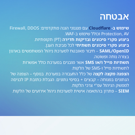
אבטחה
שימוש ב-
Cloudflare
עם מנגנוני הגנה מתקדמים: Firewall, DDOS
Protection, AV וכולל שימוש ב-WAF.
ביצוע סקרי סיכונים ובדיקות חדירה
(PT) תקופתיות.
ביצוע סקרי סיכונים תשתיתי
לכל סביבת הענן.
SAML/OpenID
– חיבור מאובטח למערכת ניהול המשתמשים בארגון
בצורה נוחה ופשוטה.
תשתיות מייל ו/או SMS
אשר מובנים במערכת כולל אפשרות
לתשתיות מייל ו-SMS של הלקוח.
הצפנה מקצה לקצה
של כלל התעבורה במערכת. בנוסף – הצפנה של
הנתונים במנוחה – קבצים + בסיסי נתונים. הגבלת כתובת IP לכניסה
לממשק הניהול עפ"י צרכי הלקוח.
SIEM
– פתרון בהתאמה אישית למערכות ניהול אירועים של הלקוח.