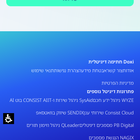
Doxi חתימה דיגיטלית
אודות
צור קשר
אבטחת מידע
הצהרת נגישות
תנאי שימוש
מדיניות הפרטיות
פתרונות דיגיטל נוספים
WYZE ניהול ידע חכם
SysAid ניהול שירות ו-IT
CONSIST AI בוט AI
Consist Cloud שירותי ענן
SENDIX שיווק בוואטסאפ
PB Digital מסמכים דיגיטלים
QLeader ניהול וזימון תורים
NAGIX הנגשת מסמכים