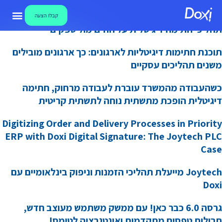
ללי
מועצה אזורית תמר בחרה ב-Doxi של קונסיסט לניהול
קבלו הצעה
Archive
תהליכי חתימה דיגיטלית על חוזים מול ספקים
צור קשר
אבטחת מידע
קבלו הצע
מאגר ידע ו
מערכת חתימו
תוכנת חתימות דיגיטליות לארגונים: כך ארגונים מובילים
משנים תהליכים עסקיים
Dox
כשהעבודה מהמשרד עוברת לעבודה מרחוק, חתימה
תימות
דיגיטלית הופכת מתשתית נוחה לתשתית קריטית
יגיטליות
Digitizing Order and Delivery Processes in Priority
ERP with Doxi Digital Signature: The Joytech PLC
Case
Joytech מייעלת תהליכי הזמנות וניפוק בינלאומיים עם
Doxi
גרסה 6.0 כבר כאן! עם ממשק משתמש מעוצב חדש,
חבילות טפסים מתקדמות ואינטגרציה לטימס!