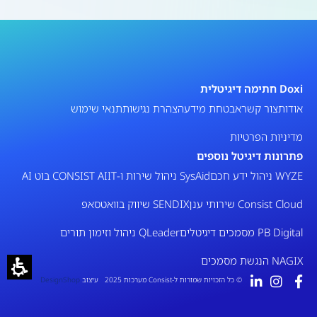
Doxi חתימה דיגיטלית
אודות
צור קשר
אבטחת מידע
הצהרת נגישות
תנאי שימוש
מדיניות הפרטיות
פתרונות דיגיטל נוספים
WYZE ניהול ידע חכם
SysAid ניהול שירות ו-IT
CONSIST AI בוט AI
Consist Cloud שירותי ענן
SENDIX שיווק בוואטסאפ
PB Digital מסמכים דיגיטלים
QLeader ניהול וזימון תורים
NAGIX הנגשת מסמכים
© כל הזכויות שמורות ל-Consist מערכות 2025 עיצוב
DesignShop