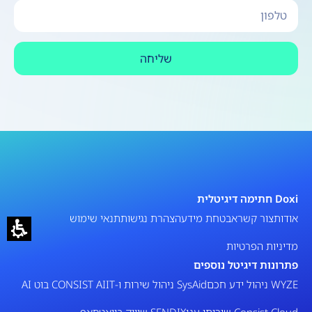
שליחה
Doxi חתימה דיגיטלית
אודות
צור קשר
אבטחת מידע
הצהרת נגישות
תנאי שימוש
מדיניות הפרטיות
פתרונות דיגיטל נוספים
WYZE ניהול ידע חכם
SysAid ניהול שירות ו-IT
CONSIST AI בוט AI
Consist Cloud שירותי ענן
SENDIX שיווק בוואטסאפ