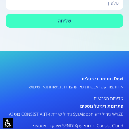
שליחה
Doxi חתימה דיגיטלית
אודות
צור קשר
אבטחת מידע
הצהרת נגישות
תנאי שימוש
מדיניות הפרטיות
פתרונות דיגיטל נוספים
WYZE ניהול ידע חכם
SysAid ניהול שירות ו-IT
CONSIST AI בוט AI
Consist Cloud שירותי ענן
SENDIX שיווק בוואטסאפ