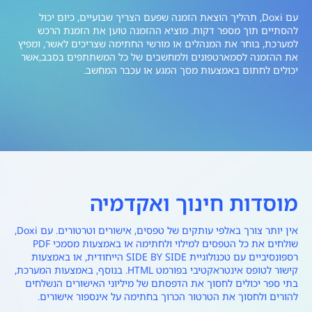
עם Doxi, תהליך הוצאת הזמנה שפעם הצריך שבועיים, כיום יכול
להסתיים תוך מספר דקות. מוציא ההזמנה טוען את הזמנת הרכש
למערכת, בוחר את המנהלים או מורשי החתימה שצריכים לאשר, ומפיץ
את ההזמנה לסמארטפונים ולמחשבים של כל המשתתפים בסבב,אשר
יכולים לחתום באמצעות מסך המגע או עכבר המחשב.
מוסדות חינוך ואקדמיה
אין יותר צורך באלפי עותקים של טפסים, אישורים וטרטורים. עם Doxi,
שולחים את כל הטפסים למילוי ולחתימה או באמצעות מסמכי PDF
רספונסיביים עם טכנולוגיית SIDE BY SIDE הייחודית, או באמצעות
קישור לטופס אינטראקטיבי בפורמט HTML. בנוסף, באמצעות המערכת,
בתי ספר יכולים לחסוך את הדפסתם של מיליוני האישורים הנשלחים
להורים ולחסוך את הטרטור הכרוך בחתימה על אינספור אישורים.