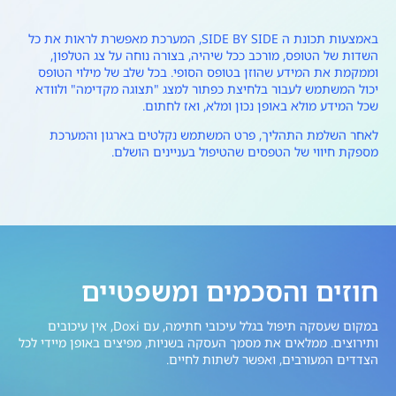
באמצעות תכונת ה SIDE BY SIDE, המערכת מאפשרת לראות את כל
השדות של הטופס, מורכב ככל שיהיה, בצורה נוחה על צג הטלפון,
וממקמת את המידע שהוזן בטופס הסופי. בכל שלב של מילוי הטופס
יכול המשתמש לעבור בלחיצת כפתור למצג "תצוגה מקדימה" ולוודא
שכל המידע מולא באופן נכון ומלא, ואז לחתום.
לאחר השלמת התהליך, פרט המשתמש נקלטים בארגון והמערכת
מספקת חיווי של הטפסים שהטיפול בעניינים הושלם.
חוזים והסכמים ומשפטיים
במקום שעסקה תיפול בגלל עיכובי חתימה, עם Doxi, אין עיכובים
ותירוצים. ממלאים את מסמך העסקה בשניות, מפיצים באופן מיידי לכל
הצדדים המעורבים, ואפשר לשתות לחיים.