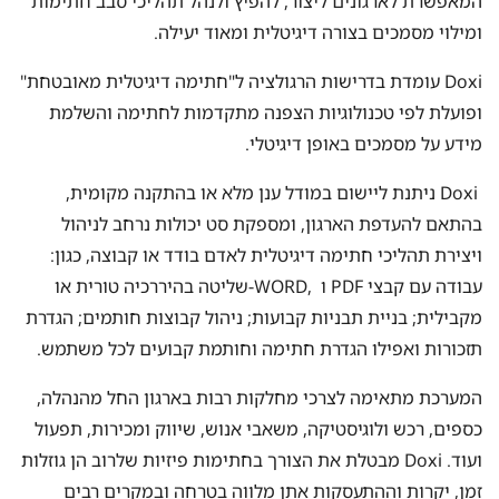
המאפשרת לארגונים ליצור, להפיץ ולנהל תהליכי סבב חתימות
ומילוי מסמכים בצורה דיגיטלית ומאוד יעילה.
Doxi עומדת בדרישות הרגולציה ל"חתימה דיגיטלית מאובטחת"
ופועלת לפי טכנולוגיות הצפנה מתקדמות לחתימה והשלמת
מידע על מסמכים באופן דיגיטלי.
Doxi ניתנת ליישום במודל ענן מלא או בהתקנה מקומית,
בהתאם להעדפת הארגון, ומספקת סט יכולות נרחב לניהול
ויצירת תהליכי חתימה דיגיטלית לאדם בודד או קבוצה, כגון:
עבודה עם קבצי PDF ו ,WORD-שליטה בהיררכיה טורית או
מקבילית; בניית תבניות קבועות; ניהול קבוצות חותמים; הגדרת
תזכורות ואפילו הגדרת חתימה וחותמת קבועים לכל משתמש.
המערכת מתאימה לצרכי מחלקות רבות בארגון החל מהנהלה,
כספים, רכש ולוגיסטיקה, משאבי אנוש, שיווק ומכירות, תפעול
ועוד. Doxi מבטלת את הצורך בחתימות פיזיות שלרוב הן גוזלות
זמן, יקרות וההתעסקות אתן מלווה בטרחה ובמקרים רבים