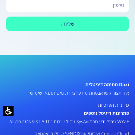
שליחה
Doxi חתימה דיגיטלית
אודות
צור קשר
אבטחת מידע
הצהרת נגישות
תנאי שימוש
מדיניות הפרטיות
פתרונות דיגיטל נוספים
WYZE ניהול ידע חכם
SysAid ניהול שירות ו-IT
CONSIST AI בוט AI
Consist Cloud שירותי ענן
SENDIX שיווק בוואטסאפ