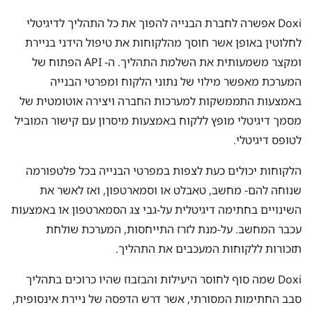
Doxi אפשרה לחברת הבנייה להפוך את כל התהליך לדיגיטלי
לחלוטין באופן אשר חוסך מהלקוחות את טיפול הידני בניירת
ומקצר משמעותית את השלמת התהליך. ה- API הפתוח של
המערכת מאפשר מילוי של נתוני הלקוח ומפרטי הבנייה
באמצעות התממשקות למערכות החברה ויצירה אוטומטית של
מסמך דיגיטלי מופץ ללקוח באמצעות מיסרון עם קישור המוביל
לטופס דיגיטלי.
הלקוחות יכולים כעת לצפות במפרטי הבנייה בכל פלטפורמה
שנוחה להם- מחשב, טאבלט או וסמארטפון, ואז לאשר את
השינויים בחתימה דיגיטלית על-גבי צג הסמארטפון או באמצעות
עכבר המחשב. על-מנת לזרז התייחסות, המערכת שולחת
תזכורות ללקוחות המעכבים את התהליך.
Doxi שמה סוף לחוסר היעילות והבזבוז שהיו כרוכים בתהליך
סבב החתימות המסורתי, אשר דרש הדפסה של ניירת אינסופית,