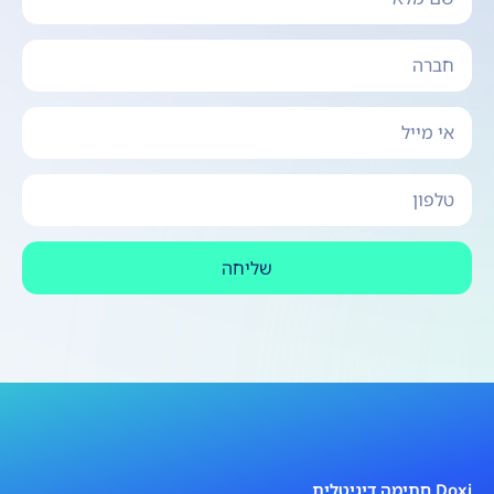
שליחה
Doxi חתימה דיגיטלית