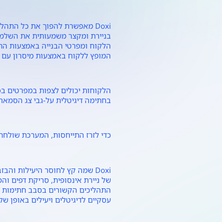
Doxi מאפשרת להפוך את כל התהל
הלקוח ומפרטי הבנייה באמצעות הת
המופץ ללקוח באמצעות מיסרון עם קי
הלקוחות יכולים לצפות במפרטים בכ
בחתימה דיגיטלית על-גבי צג הסמא
כדי לזרז התייחסות, המערכת שולחת
Doxi שמה קץ לחוסר היעילות וה
של ניירת אינסופית, סריקת דפים וה
התהליכים הקשורים בסבב חתימות על
עסקיים לדיגיטלים ויעילים באופן ש