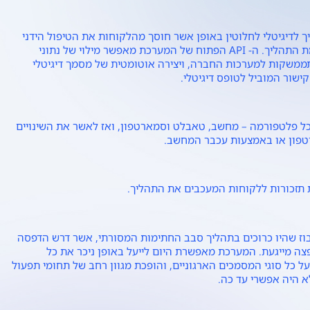
יך לדיגיטלי לחלוטין באופן אשר חוסך מהלקוחות את הטיפול הידני
בניירת ומקצר משמעותית את השלמת התהליך. ה- API הפתוח של המערכת מאפשר מילוי של נתוני
ממשקות למערכות החברה, ויצירה אוטומטית של מסמך דיגיטלי
שור המוביל לטופס דיגיטלי.
ל פלטפורמה – מחשב, טאבלט וסמארטפון, ואז לאשר את השינויים
רטפון או באמצעות עכבר המחשב.
 תזכורות ללקוחות המעכבים את התהליך.
בזבוז שהיו כרוכים בתהליך סבב החתימות המסורתי, אשר דרש הדפסה
פצה מייגעת. המערכת מאפשרת היום לייעל באופן ניכר את כל
 כל סוגי המסמכים הארגוניים, והופכת מגוון רחב של תחומי תפעול
לא היה אפשרי עד כה.