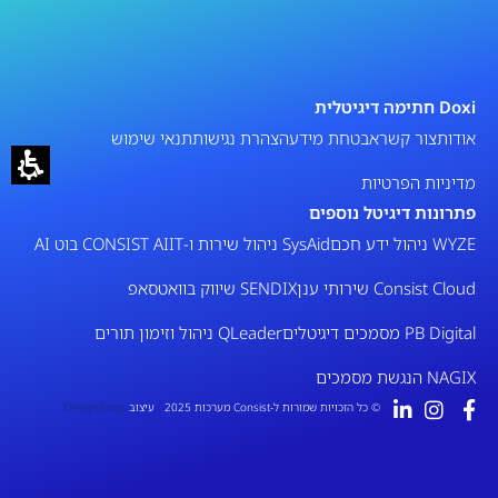
Doxi חתימה דיגיטלית
אודות
צור קשר
אבטחת מידע
הצהרת נגישות
תנאי שימוש
מדיניות הפרטיות
פתרונות דיגיטל נוספים
WYZE ניהול ידע חכם
SysAid ניהול שירות ו-IT
CONSIST AI בוט AI
Consist Cloud שירותי ענן
SENDIX שיווק בוואטסאפ
PB Digital מסמכים דיגיטלים
QLeader ניהול וזימון תורים
NAGIX הנגשת מסמכים
© כל הזכויות שמורות ל-Consist מערכות 2025 עיצוב
DesignShop