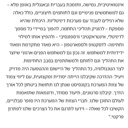
אינטואיטיבית, גמישה, ותומכת בעברית ובאנגלית באופן מלא –
גם למשתמשים פנימיים וגם לחותמים חיצוניים, כולל כאלה
שלא רגילים לעבוד עם מערכות דיגיטליות. היכולת שהיא
מספקת – להזניק תהליכי החתמה, להפוך במיידי כל מסמך
לדיגיטלי, אינטראקטיבי ורספונסיבי – ולהפיץ אותו למילוי
וחתימה- לדסקטופ ולסמארטפון – היא מאוד מתקדמת ומאוד
ידידותית למשתמש. זה נכון גם למשתמש הפנים-ארגוני שיוצר
את התהליך וגם לחותם ולמשתתפים בסבב החתימות.
לצד הטכנולוגיה, כל התהליך של היישום וההטמעה היה מדויק
ויעיל: ההדרכה שקיבלנו הייתה יסודית ומקצועית, עם ליווי צמוד
של צוות המערכת בקונסיסט שנתן לנו תחושת ביטחון לכל אורך
הדרך. קיבלנו סרטונים, תיעוד מסודר, ודוגמאות שתואמות
לעולם התוכן שלנו. חברי הצוות של המערכת היו סופר סבלניים,
הקשיבו לכל שאלה – וידעו לתרגם את כל הצרכים שלנו לפתרון
פרקטי."